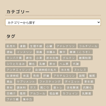
カテゴリー
タグ
肌荒れ
運動
生理不順
心臓
アドレナリン
コルチゾール
便秘
インスリン
頭痛
浮腫み
酸欠
酵素（こうそ）
タンパク質
疲労
小麦
炭水化物
グルテン
糖質制限
シワとたるみ
酸化
乳糖
鉄分
ヘム鉄
代謝
アンチエイジング
自律神経の乱れ
冷え性
ストレス
自律神経
体温
免疫
肝臓
アセチルコリン
副腎
睡眠
貧血
サプリメント
ファスティング
ダイエット
更年期
食材
調味料
ガス
肩こり
筋トレ
活性酸素
抗酸化
日焼け
風邪
アルコール
低血糖
カフェイン
乳酸菌
ブドウ糖
集中力