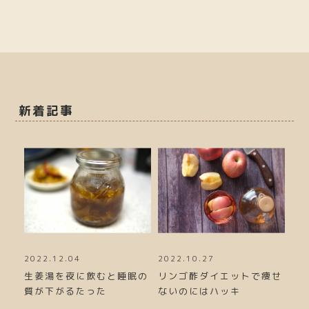
新着記事
2022.10.27
2024.02.02
20
眠の
リンゴ酢ダイエットで痩せ
ラムネを食べたら集中力が
ブ
ないのにはハッキ
あがる！？だいじ
べ