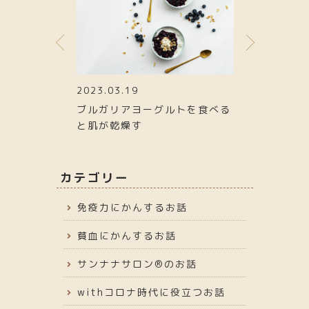
2023.03.19
2023.01.26
ら集中力があが
ブルガリアヨーグルトを食べる
寒くても関係
と肌が乾燥す
たい→ストレ
カテゴリー
免疫力にかんするお話
貧血にかんするお話
サンナナサロン®︎のお話
withコロナ時代に役立つお話