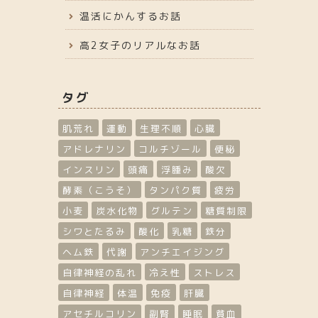
温活にかんするお話
高2女子のリアルなお話
タグ
肌荒れ
運動
生理不順
心臓
アドレナリン
コルチゾール
便秘
インスリン
頭痛
浮腫み
酸欠
酵素（こうそ）
タンパク質
疲労
小麦
炭水化物
グルテン
糖質制限
シワとたるみ
酸化
乳糖
鉄分
ヘム鉄
代謝
アンチエイジング
自律神経の乱れ
冷え性
ストレス
自律神経
体温
免疫
肝臓
アセチルコリン
副腎
睡眠
貧血