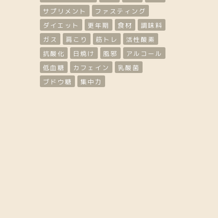
サプリメント
ファスティング
ダイエット
更年期
食材
調味料
ガス
肩こり
筋トレ
活性酸素
抗酸化
日焼け
風邪
アルコール
低血糖
カフェイン
乳酸菌
ブドウ糖
集中力