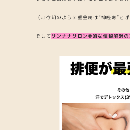
（ご存知のように重金属は”神経毒”と
そして
サンナナサロン®︎的な便秘解消