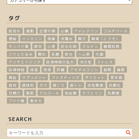
タグ
肌荒れ
運動
生理不順
心臓
アドレナリン
コルチゾール
便秘
インスリン
頭痛
浮腫み
酸欠
酵素（こうそ）
タンパク質
疲労
小麦
炭水化物
グルテン
糖質制限
シワとたるみ
酸化
乳糖
鉄分
ヘム鉄
代謝
アンチエイジング
自律神経の乱れ
冷え性
ストレス
自律神経
体温
免疫
肝臓
アセチルコリン
副腎
睡眠
貧血
サプリメント
ファスティング
ダイエット
更年期
食材
調味料
ガス
肩こり
筋トレ
活性酸素
抗酸化
日焼け
風邪
アルコール
低血糖
カフェイン
乳酸菌
ブドウ糖
集中力
SEARCH