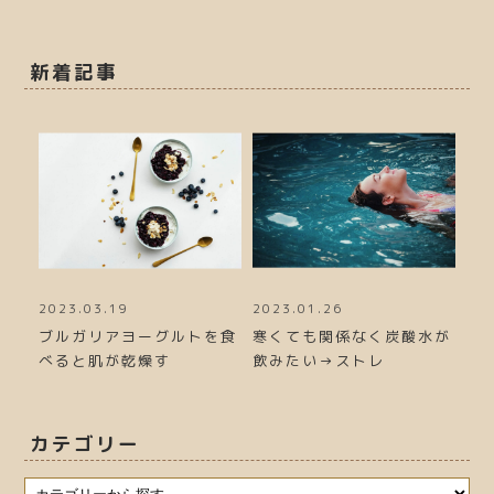
新着記事
2023.03.19
2023.01.26
20
力が
ブルガリアヨーグルトを食
寒くても関係なく炭酸水が
冬
べると肌が乾燥す
飲みたい→ストレ
る
カテゴリー