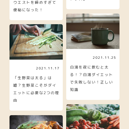
ウエストを締めすぎて
便秘になった！
2021.11.25
白湯を夜に飲むと太
2021.11.17
る！？白湯ダイエット
「生野菜は太る」は
で失敗しない！正しい
嘘？生野菜こそがダイ
知識
エットに必要な2つの理
由