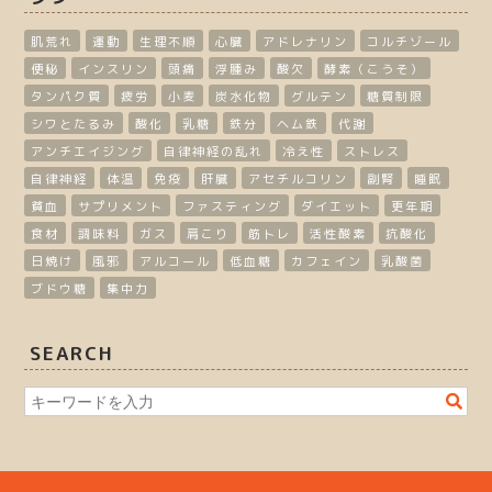
肌荒れ
運動
生理不順
心臓
アドレナリン
コルチゾール
便秘
インスリン
頭痛
浮腫み
酸欠
酵素（こうそ）
タンパク質
疲労
小麦
炭水化物
グルテン
糖質制限
シワとたるみ
酸化
乳糖
鉄分
ヘム鉄
代謝
アンチエイジング
自律神経の乱れ
冷え性
ストレス
自律神経
体温
免疫
肝臓
アセチルコリン
副腎
睡眠
貧血
サプリメント
ファスティング
ダイエット
更年期
食材
調味料
ガス
肩こり
筋トレ
活性酸素
抗酸化
日焼け
風邪
アルコール
低血糖
カフェイン
乳酸菌
ブドウ糖
集中力
SEARCH