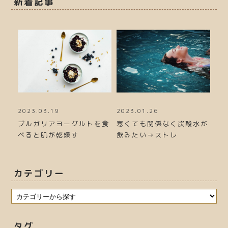
新着記事
2023.03.19
2023.01.26
20
力が
ブルガリアヨーグルトを食
寒くても関係なく炭酸水が
冬
べると肌が乾燥す
飲みたい→ストレ
る
カテゴリー
タグ