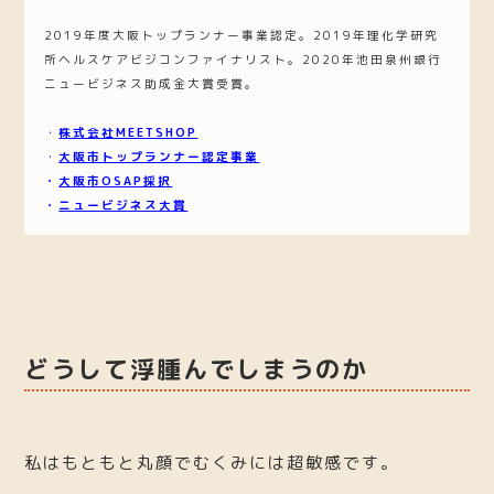
2019年度大阪トップランナー事業認定。2019年理化学研究
所ヘルスケアビジコンファイナリスト。2020年池田泉州銀行
ニュービジネス助成金大賞受賞。
・
株式会社MEETSHOP
・
大阪市トップランナー認定事業
・
大阪市OSAP採択
・
ニュービジネス大賞
どうして浮腫んでしまうのか
私はもともと丸顔でむくみには超敏感です。