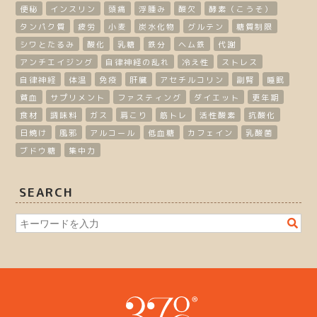
便秘
インスリン
頭痛
浮腫み
酸欠
酵素（こうそ）
タンパク質
疲労
小麦
炭水化物
グルテン
糖質制限
シワとたるみ
酸化
乳糖
鉄分
ヘム鉄
代謝
アンチエイジング
自律神経の乱れ
冷え性
ストレス
自律神経
体温
免疫
肝臓
アセチルコリン
副腎
睡眠
貧血
サプリメント
ファスティング
ダイエット
更年期
食材
調味料
ガス
肩こり
筋トレ
活性酸素
抗酸化
日焼け
風邪
アルコール
低血糖
カフェイン
乳酸菌
ブドウ糖
集中力
SEARCH