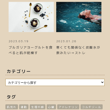
2023.01.26
2022.12.04
20
を食
寒くても関係なく炭酸水が
冬に肩が凝る人は便秘にな
生
飲みたい→ストレ
る！ピップマグネ
質
カテゴリー
タグ
肌荒れ
運動
生理不順
心臓
アドレナリン
コルチゾール