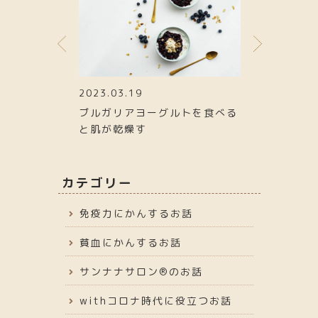
2023.03.19
2023.01.26
ら集中力があが
ブルガリアヨーグルトを食べる
寒くても関係
と肌が乾燥す
たい→ストレ
カテゴリー
免疫力にかんするお話
貧血にかんするお話
サンナナサロン®︎のお話
withコロナ時代に役立つお話