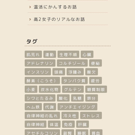
温活にかんするお話
高2女子のリアルなお話
タグ
肌荒れ
運動
生理不順
心臓
アドレナリン
コルチゾール
便秘
インスリン
頭痛
浮腫み
酸欠
酵素（こうそ）
タンパク質
疲労
小麦
炭水化物
グルテン
糖質制限
シワとたるみ
酸化
乳糖
鉄分
ヘム鉄
代謝
アンチエイジング
自律神経の乱れ
冷え性
ストレス
自律神経
体温
免疫
肝臓
アセチルコリン
副腎
睡眠
貧血