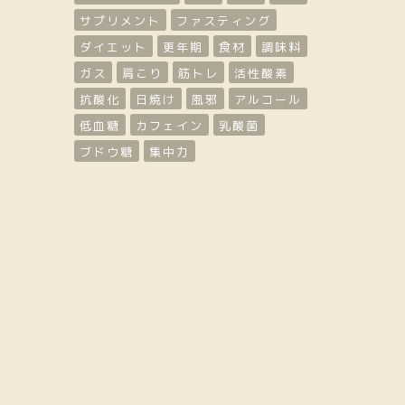
サプリメント
ファスティング
ダイエット
更年期
食材
調味料
ガス
肩こり
筋トレ
活性酸素
抗酸化
日焼け
風邪
アルコール
低血糖
カフェイン
乳酸菌
ブドウ糖
集中力