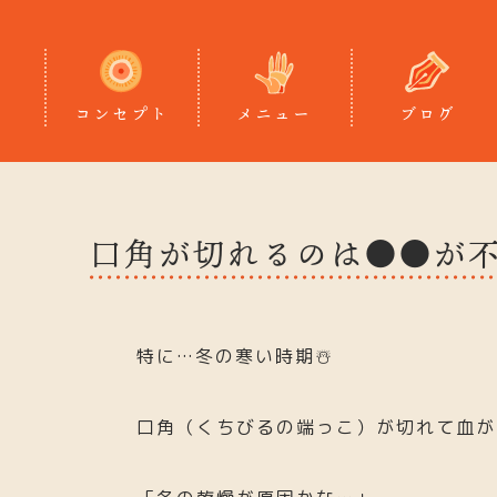
コンセプト
メニュー
ブログ
口角が切れるのは●●が
特に…冬の寒い時期
☃️
口角（くちびるの端っこ）が切れて血が