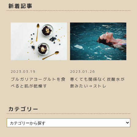
新着記事
2023.03.19
2023.01.26
20
力が
ブルガリアヨーグルトを食
寒くても関係なく炭酸水が
冬
べると肌が乾燥す
飲みたい→ストレ
る
カテゴリー