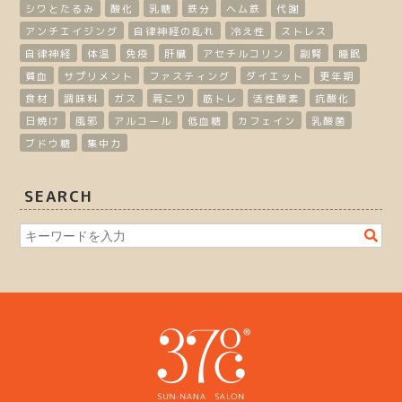
シワとたるみ
酸化
乳糖
鉄分
ヘム鉄
代謝
アンチエイジング
自律神経の乱れ
冷え性
ストレス
自律神経
体温
免疫
肝臓
アセチルコリン
副腎
睡眠
貧血
サプリメント
ファスティング
ダイエット
更年期
食材
調味料
ガス
肩こり
筋トレ
活性酸素
抗酸化
日焼け
風邪
アルコール
低血糖
カフェイン
乳酸菌
ブドウ糖
集中力
SEARCH