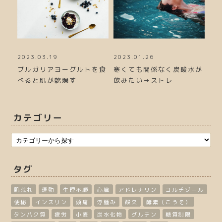
2023.03.19
2023.01.26
20
力が
ブルガリアヨーグルトを食
寒くても関係なく炭酸水が
冬
べると肌が乾燥す
飲みたい→ストレ
る
カテゴリー
タグ
肌荒れ
運動
生理不順
心臓
アドレナリン
コルチゾール
便秘
インスリン
頭痛
浮腫み
酸欠
酵素（こうそ）
タンパク質
疲労
小麦
炭水化物
グルテン
糖質制限