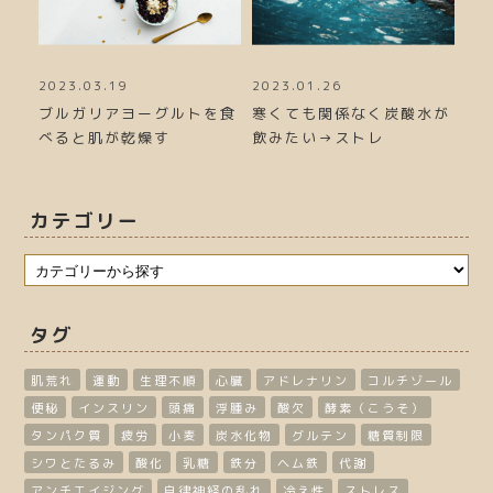
2023.03.19
2023.01.26
20
力が
ブルガリアヨーグルトを食
寒くても関係なく炭酸水が
冬
べると肌が乾燥す
飲みたい→ストレ
る
カテゴリー
タグ
肌荒れ
運動
生理不順
心臓
アドレナリン
コルチゾール
便秘
インスリン
頭痛
浮腫み
酸欠
酵素（こうそ）
タンパク質
疲労
小麦
炭水化物
グルテン
糖質制限
シワとたるみ
酸化
乳糖
鉄分
ヘム鉄
代謝
アンチエイジング
自律神経の乱れ
冷え性
ストレス