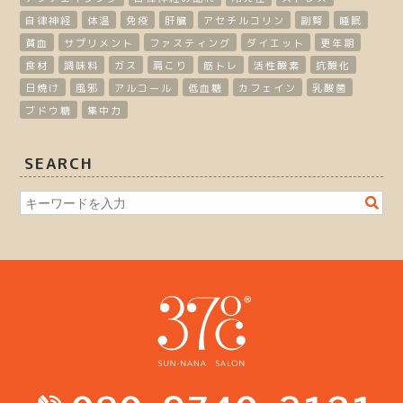
自律神経
体温
免疫
肝臓
アセチルコリン
副腎
睡眠
貧血
サプリメント
ファスティング
ダイエット
更年期
食材
調味料
ガス
肩こり
筋トレ
活性酸素
抗酸化
日焼け
風邪
アルコール
低血糖
カフェイン
乳酸菌
ブドウ糖
集中力
SEARCH