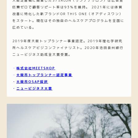
大阪淀屋橋に開業した37SALON（サンナナサロン）は広告宣
伝費ゼロで顧客リピート率は93％を維持。 2021年には体質
改善に特化した新ブランドOR THIS ONE（オアディスワン）
をスタート。現在はその独自のヘルスケアプログラムを全国に
広めている。
2019年度大阪トップランナー事業認定。2019年理化学研究
所ヘルスケアビジコンファイナリスト。2020年池田泉州銀行
ニュービジネス助成金大賞受賞。
・
株式会社MEETSHOP
・
大阪市トップランナー認定事業
・
大阪市OSAP採択
・
ニュービジネス大賞