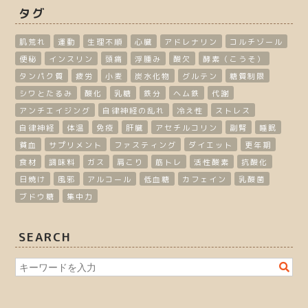
タグ
肌荒れ
運動
生理不順
心臓
アドレナリン
コルチゾール
便秘
インスリン
頭痛
浮腫み
酸欠
酵素（こうそ）
タンパク質
疲労
小麦
炭水化物
グルテン
糖質制限
シワとたるみ
酸化
乳糖
鉄分
ヘム鉄
代謝
アンチエイジング
自律神経の乱れ
冷え性
ストレス
自律神経
体温
免疫
肝臓
アセチルコリン
副腎
睡眠
貧血
サプリメント
ファスティング
ダイエット
更年期
食材
調味料
ガス
肩こり
筋トレ
活性酸素
抗酸化
日焼け
風邪
アルコール
低血糖
カフェイン
乳酸菌
ブドウ糖
集中力
SEARCH