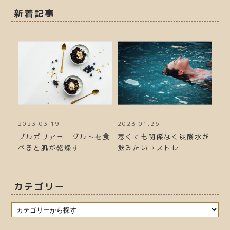
新着記事
2023.03.19
2023.01.26
20
力が
ブルガリアヨーグルトを食
寒くても関係なく炭酸水が
冬
べると肌が乾燥す
飲みたい→ストレ
る
カテゴリー