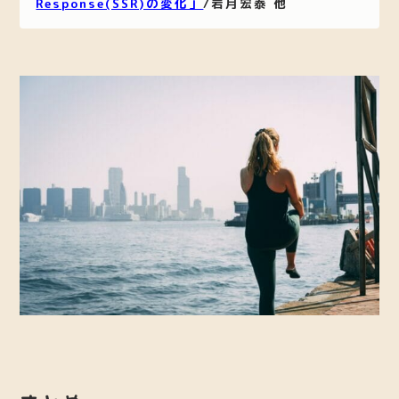
Response(SSR)の変化」
/岩月宏泰 他