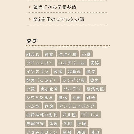
温活にかんするお話
高2女子のリアルなお話
タグ
肌荒れ
運動
生理不順
心臓
アドレナリン
コルチゾール
便秘
インスリン
頭痛
浮腫み
酸欠
酵素（こうそ）
タンパク質
疲労
小麦
炭水化物
グルテン
糖質制限
シワとたるみ
酸化
乳糖
鉄分
ヘム鉄
代謝
アンチエイジング
自律神経の乱れ
冷え性
ストレス
自律神経
体温
免疫
肝臓
アセチルコリン
副腎
睡眠
貧血