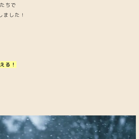
たちで
しました！
2022.10.27
2024.02.02
リンゴ酢ダイエットで痩せない
ラムネを食べた
のにはハッキ
る！？だいじ
える！