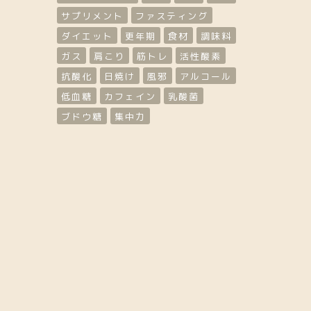
サプリメント
ファスティング
ダイエット
更年期
食材
調味料
ガス
肩こり
筋トレ
活性酸素
抗酸化
日焼け
風邪
アルコール
低血糖
カフェイン
乳酸菌
ブドウ糖
集中力