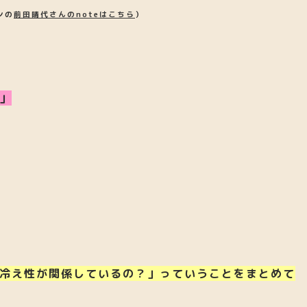
ンの
前田晴代さんのnoteはこちら
）
」
冷え性が関係しているの？」っていうことをまとめて