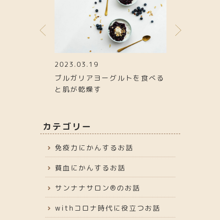
2023.03.19
2023.01.26
ら集中力があが
ブルガリアヨーグルトを食べる
寒くても関係
と肌が乾燥す
たい→ストレ
カテゴリー
免疫力にかんするお話
貧血にかんするお話
サンナナサロン®︎のお話
withコロナ時代に役立つお話