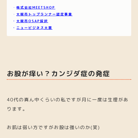
・
株式会社MEETSHOP
・
大阪市トップランナー認定事業
・
大阪市OSAP採択
・
ニュービジネス大賞
お股が痒い？カンジダ症の発症
40代の真ん中くらいの私ですが月に一度は生理があ
ります。
お肌は弱い方ですがお股は強いのか(笑)