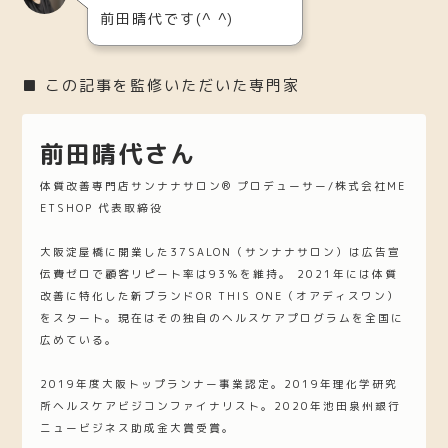
前田晴代です(^ ^)
■ この記事を監修いただいた専門家
前田晴代さん
体質改善専門店サンナナサロン®︎ プロデューサー/株式会社ME
ETSHOP 代表取締役
大阪淀屋橋に開業した37SALON（サンナナサロン）は広告宣
伝費ゼロで顧客リピート率は93％を維持。 2021年には体質
改善に特化した新ブランドOR THIS ONE（オアディスワン）
をスタート。現在はその独自のヘルスケアプログラムを全国に
広めている。
2019年度大阪トップランナー事業認定。2019年理化学研究
所ヘルスケアビジコンファイナリスト。2020年池田泉州銀行
ニュービジネス助成金大賞受賞。