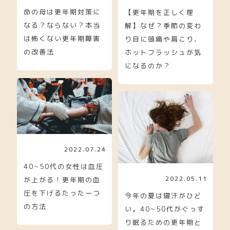
命の母は更年期対策に
【更年期を正しく理
なる？ならない？本当
解】なぜ？季節の変わ
は怖くない更年期障害
り目に頭痛や肩こり、
の改善法
ホットフラッシュが気
になるのか？
2022.07.24
40~50代の女性は血圧
2022.05.11
が上がる！更年期の血
圧を下げるたった一つ
今年の夏は寝汗がひど
の方法
い。40~50代がぐっす
り眠るための更年期と